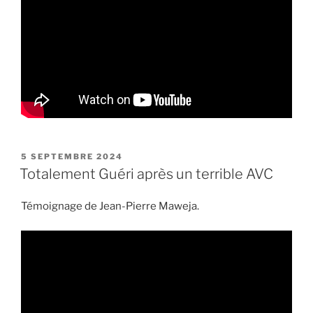
PUBLIÉ
5 SEPTEMBRE 2024
LE
Totalement Guéri après un terrible AVC
Témoignage de Jean-Pierre Maweja.