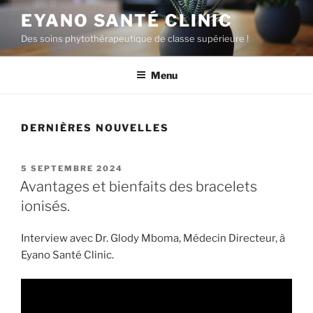
Aller
EYANO SANTÉ CLINIC
au
Des soins phytothérapeutique de classe supérieure !
contenu
principal
Menu
DERNIÈRES NOUVELLES
PUBLIÉ
5 SEPTEMBRE 2024
LE
Avantages et bienfaits des bracelets
ionisés.
Interview avec Dr. Glody Mboma, Médecin Directeur, à
Eyano Santé Clinic.